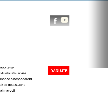
CHLÝ PŘEHLED NAŠÍ ČINNOSTI
Co děláme
roč to děláme
Kde působíme
aše výsledky
apojte se
DARUJTE
ktuální stav a vize
inance a hospodaření
ak se dělá studna
ajímavosti