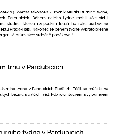
átek 24. května zakončen 4. ročník Multikulturního týdne,
ých Pardubicích. Během celého týdne mohli účastníci i
jednu studnu, kterou na podzim letošního roku postaví na
ojektu Praga-Haiti. Nakonec se během týdne vybralo přesně
 organizátorům akce srdečně poděkovat!
m trhu v Pardubicích
turního týdne v Pardubicích Bleší trh. Těšit se můžete na
bských bazarů a dalších míst, kde je smlouvání a vyjednávání
lturního týdne v Pardubicích