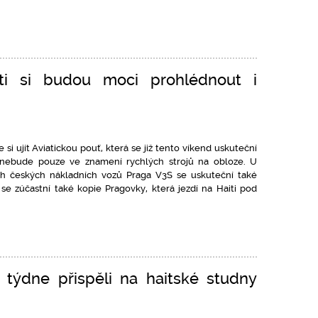
uti si budou moci prohlédnout i
si ujít Aviatickou pouť, která se již tento víkend uskuteční
ak nebude pouze ve znamení rychlých strojů na obloze. U
ných českých nákladních vozů Praga V3S se uskuteční také
se zúčastní také kopie Pragovky, která jezdí na Haiti pod
o týdne přispěli na haitské studny