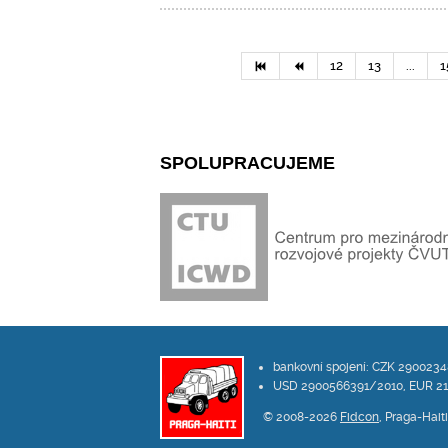
12
13
...
1
SPOLUPRACUJEME
bankovní spojení: CZK 290023
USD 2900566391/2010, EUR 2
© 2008-2026
Fidcon
, Praga-Hait