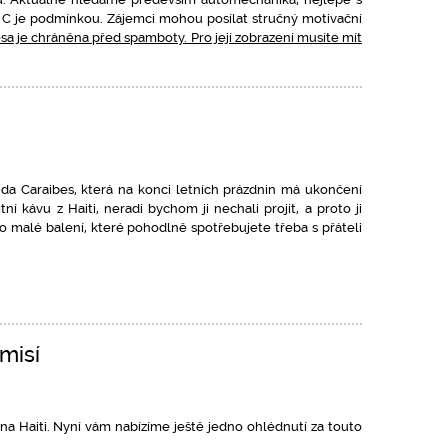
u C je podmínkou. Zájemci mohou posílat stručný motivační
sa je chráněna před spamboty. Pro její zobrazení musíte mít
nda Caraibes, která na konci letních prázdnin má ukončení
ní kávu z Haiti, neradi bychom ji nechali projít, a proto ji
o malé balení, které pohodlně spotřebujete třeba s přáteli
 misí
 na Haiti. Nyní vám nabízíme ještě jedno ohlédnutí za touto