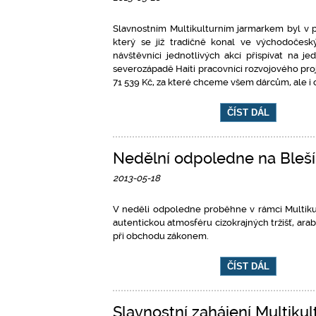
Slavnostním Multikulturním jarmarkem byl v p
který se již tradičně konal ve východočesk
návštěvníci jednotlivých akcí přispívat na 
severozápadě Haiti pracovníci rozvojového pr
71 539 Kč, za které chceme všem dárcům, ale i
ČÍST DÁL
Nedělní odpoledne na Bleší
2013-05-18
V neděli odpoledne proběhne v rámci Multikul
autentickou atmosféru cizokrajných tržišť, ara
při obchodu zákonem.
ČÍST DÁL
Slavnostní zahájení Multiku