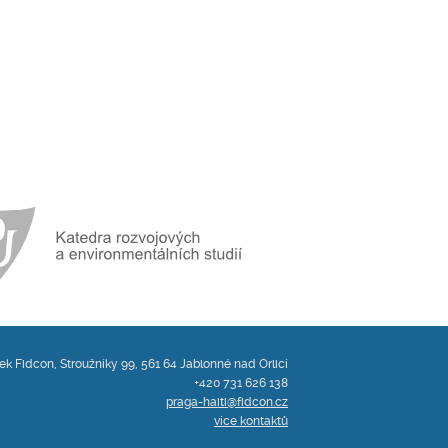
ek Fidcon, Stroužníky 99, 561 64 Jablonné nad Orlicí
+420 731 626 138
praga-haiti@fidcon.cz
více kontaktů