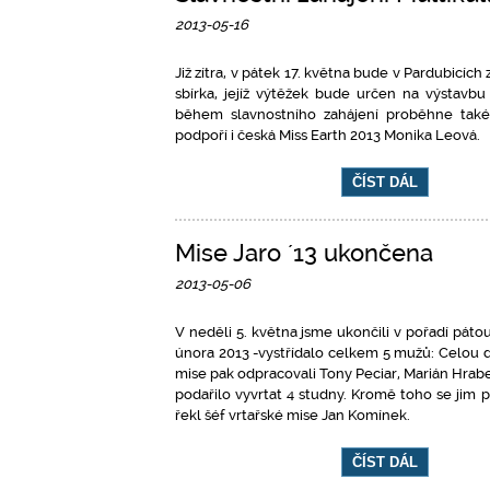
2013-05-16
Již zítra, v pátek 17. května bude v Pardubicíc
sbírka, jejíž výtěžek bude určen na výstavbu 
během slavnostního zahájení proběhne také 
podpoří i česká Miss Earth 2013 Monika Leová.
ČÍST DÁL
Mise Jaro ´13 ukončena
2013-05-06
V neděli 5. května jsme ukončili v pořadí pátou
února 2013 -vystřídalo celkem 5 mužů: Celou dob
mise pak odpracovali Tony Peciar, Marián Hra
podařilo vyvrtat 4 studny. Kromě toho se jim po
řekl šéf vrtařské mise Jan Komínek.
ČÍST DÁL