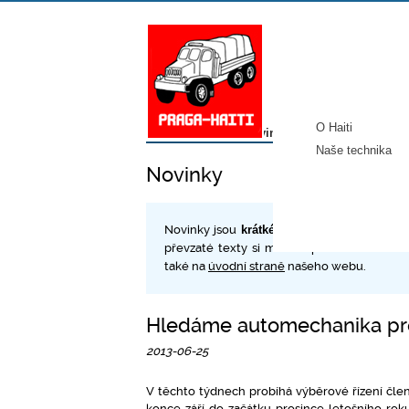
O Haiti
Úvod
/
Média
/
Novinky
Naše technika
Novinky
Novinky jsou
krátké zprávy o naší činnosti
převzaté texty si můžete přečíst v rubric
také na
úvodní straně
našeho webu.
Hledáme automechanika pro
2013-06-25
V těchto týdnech probíhá výběrové řízení člen
konce září do začátku prosince letošního ro