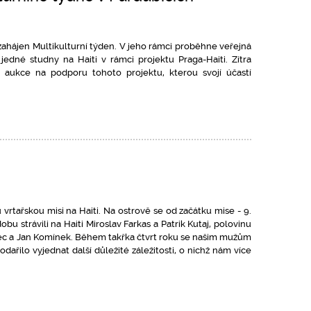
h zahájen Multikulturní týden. V jeho rámci proběhne veřejná
jedné studny na Haiti v rámci projektu Praga-Haiti. Zítra
aukce na podporu tohoto projektu, kterou svojí účastí
 vrtařskou misi na Haiti. Na ostrově se od začátku mise - 9.
u strávili na Haiti Miroslav Farkas a Patrik Kutaj, polovinu
bec a Jan Komínek. Během takřka čtvrt roku se našim mužům
dařilo vyjednat další důležité záležitosti, o nichž nám více