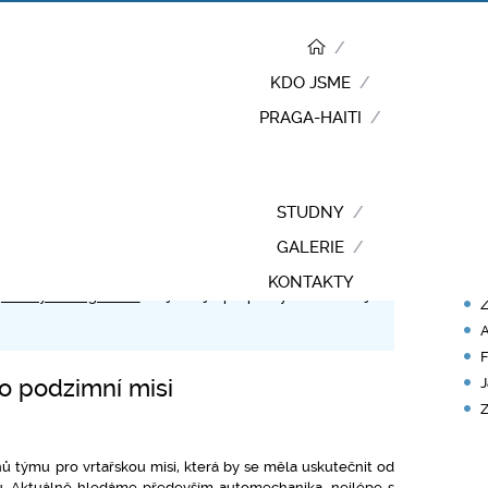
KDO JSME
PRAGA-HAITI
RY
STUDNY
P
GALERIE
, ale také o aktuálním
dění na Haiti
. Obsáhlejší vlastní i
N
KONTAKTY
e
Články o Praga-Haiti
. Nejnovější příspěvky se zobrazují
Z
A
F
 podzimní misi
J
Z
ů týmu pro vrtařskou misi, která by se měla uskutečnit od
ku. Aktuálně hledáme především automechanika, nejlépe s