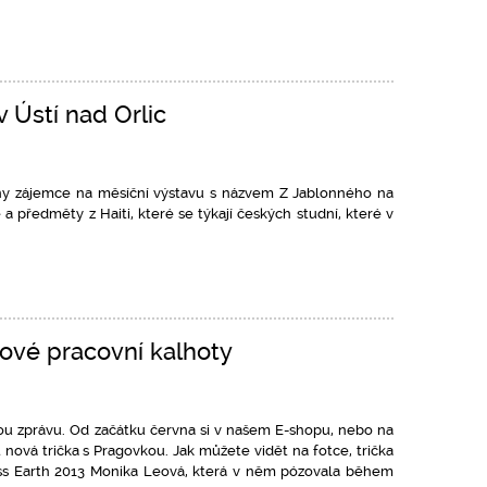
v Ústí nad Orlic
hny zájemce na měsíční výstavu s názvem Z Jablonného na
 a předměty z Haiti, které se týkají českých studní, které v
nové pracovní kalhoty
ou zprávu. Od začátku června si v našem E-shopu, nebo na
nová trička s Pragovkou. Jak můžete vidět na fotce, trička
Miss Earth 2013 Monika Leová, která v něm pózovala během