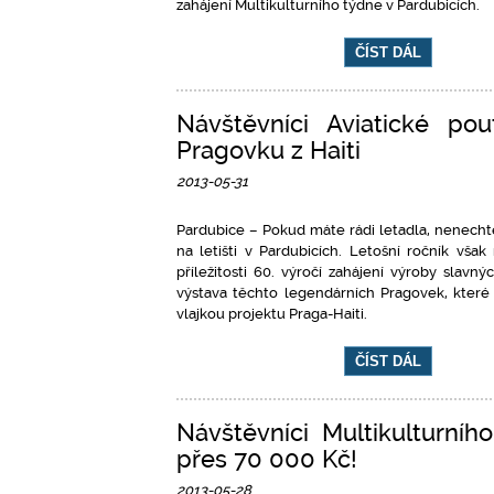
zahájení Multikulturního týdne v Pardubicích.
ČÍST DÁL
Návštěvníci Aviatické po
Pragovku z Haiti
2013-05-31
Pardubice – Pokud máte rádi letadla, nenechte 
na letišti v Pardubicích. Letošní ročník vš
příležitosti 60. výročí zahájení výroby slav
výstava těchto legendárních Pragovek, které 
vlajkou projektu Praga-Haiti.
ČÍST DÁL
Návštěvníci Multikulturníh
přes 70 000 Kč!
2013-05-28