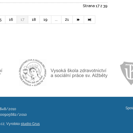
Strana 17 z 39
5
16
17
18
19
...
21
Spol
4848/2010
100905682/2010
i.cz, Vyrobilo
studio Grus