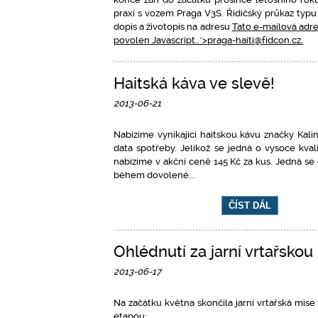
praxí s vozem Praga V3S. Řidičský průkaz typ
dopis a životopis na adresu
Tato e-mailová adre
povolen Javascript.
.">
praga-haiti@fidcon.cz
.
Haitská káva ve slevě!
2013-06-21
Nabízíme vynikající haitskou kávu značky Kali
data spotřeby. Jelikož se jedná o vysoce kvalit
nabízíme v akční ceně 145 Kč za kus. Jedná se 
během dovolené...
ČÍST DÁL
Ohlédnutí za jarní vrtařskou
2013-06-17
Na začátku května skončila jarní vrtařská mise
etapou: