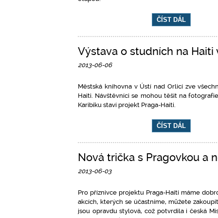
ČÍST DÁL
Výstava o studních na Haiti 
2013-06-06
Městská knihovna v Ústí nad Orlicí zve všec
Haiti. Návštěvníci se mohou těšit na fotografie
Karibiku staví projekt Praga-Haiti.
ČÍST DÁL
Nová trička s Pragovkou a 
2013-06-03
Pro příznivce projektu Praga-Haiti máme dobr
akcích, kterých se účastníme, můžete zakoupit 
jsou opravdu stylová, což potvrdila i česká 