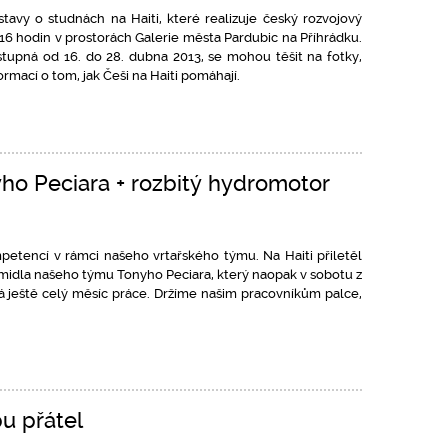
tavy o studnách na Haiti, které realizuje český rozvojový
 16 hodin v prostorách Galerie města Pardubic na Příhrádku.
ístupná od 16. do 28. dubna 2013, se mohou těšit na fotky,
rmací o tom, jak Češi na Haiti pomáhají.
nyho Peciara + rozbitý hydromotor
etencí v rámci našeho vrtařského týmu. Na Haiti přiletěl
midla našeho týmu Tonyho Peciara, který naopak v sobotu z
ká ještě celý měsíc práce. Držíme našim pracovníkům palce,
u přátel