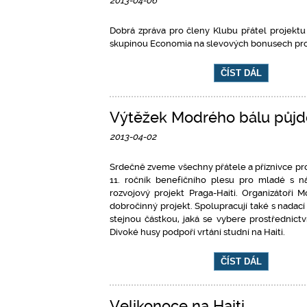
2013-04-06
Dobrá zpráva pro členy Klubu přátel projektu 
skupinou Economia na slevových bonusech pro 
ČÍST DÁL
Výtěžek Modrého bálu půjde
2013-04-02
Srdečně zveme všechny přátele a příznivce pro
11. ročník benefičního plesu pro mladé s n
rozvojový projekt Praga-Haiti. Organizátoři 
dobročinný projekt. Spolupracují také s nadací
stejnou částkou, jaká se vybere prostřednict
Divoké husy podpoří vrtání studní na Haiti.
ČÍST DÁL
Velikonoce na Haiti