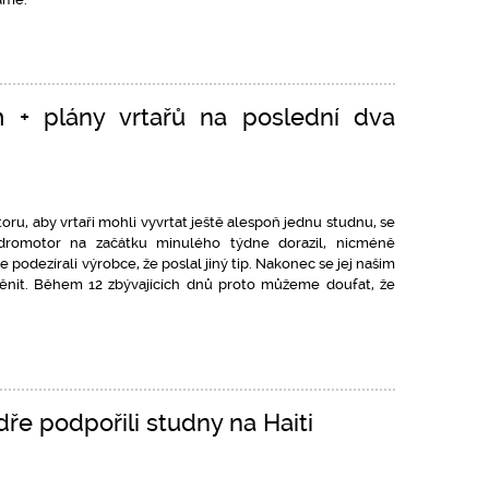
 + plány vrtařů na poslední dva
u, aby vrtaři mohli vyvrtat ještě alespoň jednu studnu, se
dromotor na začátku minulého týdne dorazil, nicméně
 podezírali výrobce, že poslal jiný tip. Nakonec se jej našim
ěnit. Během 12 zbývajících dnů proto můžeme doufat, že
ře podpořili studny na Haiti