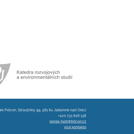
ek Fidcon, Stroužníky 99, 561 64 Jablonné nad Orlicí
+420 731 626 138
praga-haiti@fidcon.cz
více kontaktů