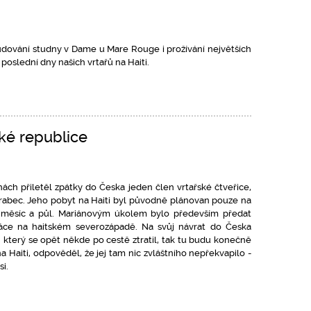
budování studny v Dame u Mare Rouge i prožívání největších
poslední dny našich vrtařů na Haiti.
ké republice
ách přiletěl zpátky do Česka jeden člen vrtařské čtveřice,
 Hrabec. Jeho pobyt na Haiti byl původně plánovan pouze na
 měsíc a půl. Mariánovým úkolem bylo především předat
ráce na haitském severozápadě. Na svůj návrat do Česka
 který se opět někde po cestě ztratil, tak tu budu konečně
a Haiti, odpověděl, že jej tam nic zvláštního nepřekvapilo -
si.