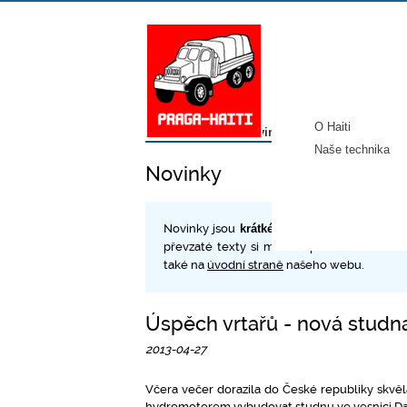
O Haiti
Úvod
/
Média
/
Novinky
Naše technika
Novinky
Novinky jsou
krátké zprávy o naší činnosti
převzaté texty si můžete přečíst v rubric
také na
úvodní straně
našeho webu.
Úspěch vrtařů - nová stud
2013-04-27
Včera večer dorazila do České republiky skvě
hydromotorem vybudovat studnu ve vesnici D