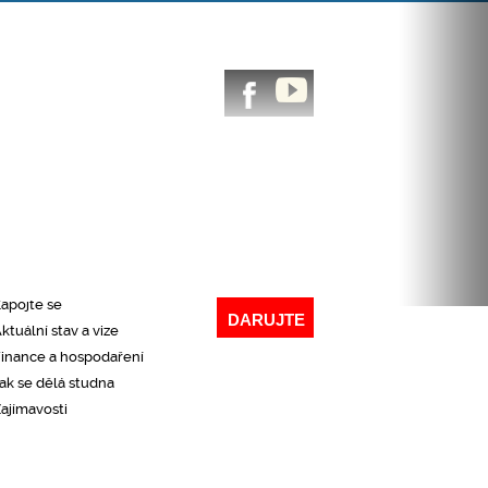
CHLÝ PŘEHLED NAŠÍ ČINNOSTI
Co děláme
roč to děláme
Kde působíme
aše výsledky
apojte se
DARUJTE
ktuální stav a vize
inance a hospodaření
ak se dělá studna
ajímavosti