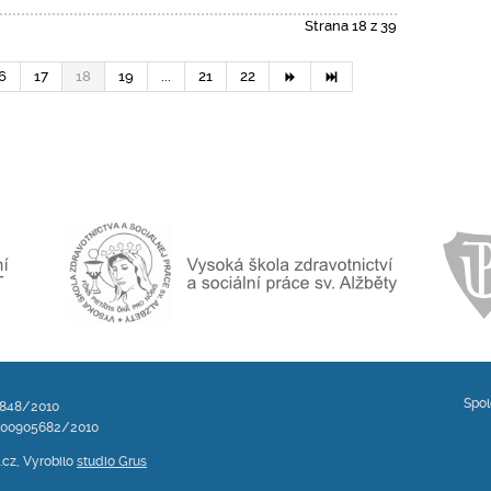
Strana 18 z 39
6
17
18
19
...
21
22
Spol
4848/2010
100905682/2010
i.cz, Vyrobilo
studio Grus