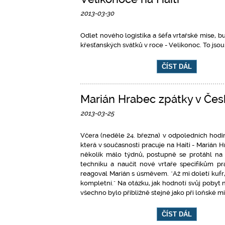
2013-03-30
Odlet nového logistika a šéfa vrtařské mise, 
křesťanských svátků v roce - Velikonoc. To jsou 
ČÍST DÁL
Marián Hrabec zpátky v Čes
2013-03-25
Včera (neděle 24. března) v odpoledních hodin
která v současnosti pracuje na Haiti - Marián
několik málo týdnů, postupně se protáhl na
techniku a naučit nové vrtaře specifikům p
reagoval Marián s úsměvem. "Až mi doletí kufr,
kompletní." Na otázku, jak hodnotí svůj pobyt n
všechno bylo přibližně stejné jako při loňské mi
ČÍST DÁL