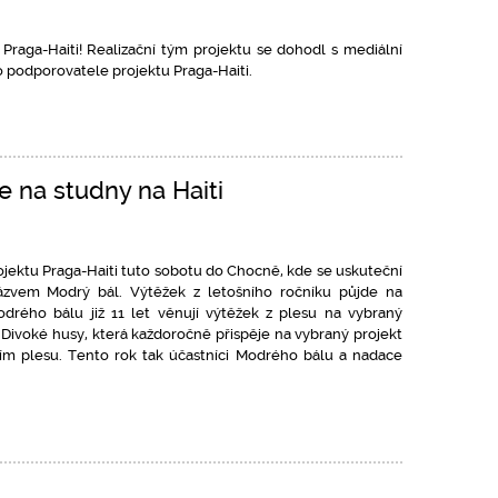
Praga-Haiti! Realizační tým projektu se dohodl s mediální
podporovatele projektu Praga-Haiti.
 na studny na Haiti
jektu Praga-Haiti tuto sobotu do Chocně, kde se uskuteční
ázvem Modrý bál. Výtěžek z letošního ročníku půjde na
Modrého bálu již 11 let věnují výtěžek z plesu na vybraný
 Divoké husy, která každoročně přispěje na vybraný projekt
vím plesu. Tento rok tak účastníci Modrého bálu a nadace