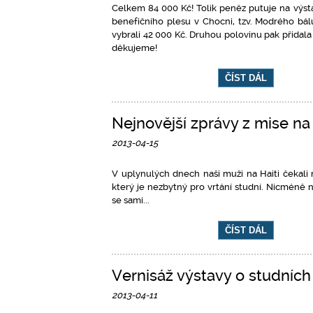
Celkem 84 000 Kč! Tolik peněz putuje na výsta
benefičního plesu v Chocni, tzv. Modrého bálu.
vybrali 42 000 Kč. Druhou polovinu pak přidal
děkujeme!
ČÍST DÁL
Nejnovější zprávy z mise na 
2013-04-15
V uplynulých dnech naši muži na Haiti čekali 
který je nezbytný pro vrtání studní. Nicméně n
se sami...
ČÍST DÁL
Vernisáž výstavy o studních 
2013-04-11