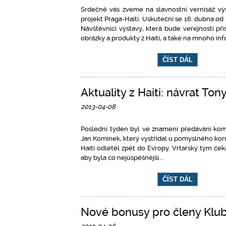
Srdečně vás zveme na slavnostní vernisáž výs
projekt Praga-Haiti. Uskuteční se 16. dubna od
Návštěvníci výstavy, která bude veřejnosti př
obrázky a produkty z Haiti, a také na mnoho info
ČÍST DÁL
Aktuality z Haiti: návrat To
2013-04-08
Poslední týden byl ve znamení předávání komp
Jan Komínek, který vystřídal u pomyslného kor
Haiti odletěl zpět do Evropy. Vrtařský tým če
aby byla co nejúspěšnější...
ČÍST DÁL
Nové bonusy pro členy Klub