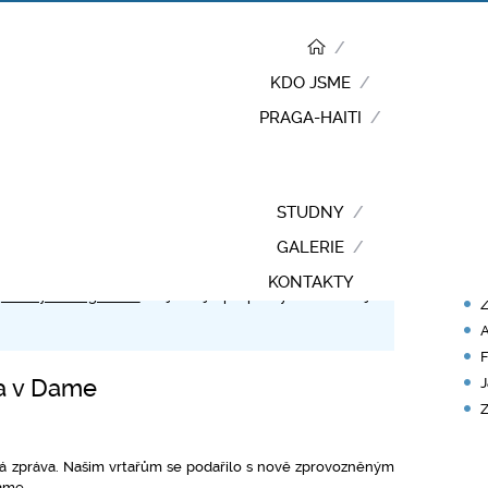
KDO JSME
PRAGA-HAITI
RY
STUDNY
P
GALERIE
, ale také o aktuálním
dění na Haiti
. Obsáhlejší vlastní i
N
KONTAKTY
e
Články o Praga-Haiti
. Nejnovější příspěvky se zobrazují
Z
A
F
na v Dame
J
Z
lá zpráva. Našim vrtařům se podařilo s nově zprovozněným
ame.