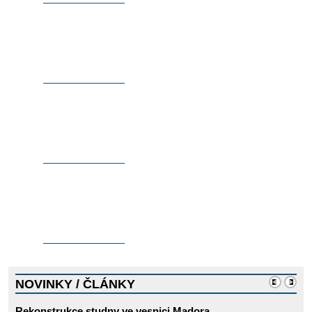
směřování.
AKTUÁLNÍ STAV A
VIZE
Jak nákladná je
mise na Haiti. Kolik
stojí studna.
FINANCE A
HOSPODAŘENÍ
Technické
provedení vrtu a
vystrojení studny.
Způsob výběru
lokalit a hledání
JAK SE DĚLÁ
vody.
STUDNA
Shrnutí hlavních
důvodů, proč nás
podpořit a několik
zajímavostí.
ZAJÍMAVOSTI
NOVINKY
/
ČLÁNKY
Rekonstrukce studny ve vesnici Madora