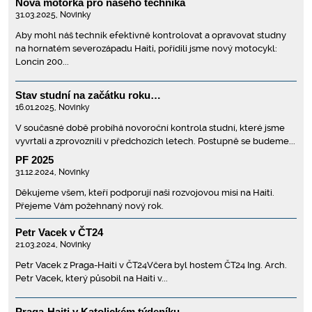
Nová motorka pro našeho technika
31.03.2025,
Novinky
Aby mohl náš technik efektivně kontrolovat a opravovat studny
na hornatém severozápadu Haiti, pořídili jsme nový motocykl:
Loncin 200...
Stav studní na začátku roku…
16.01.2025,
Novinky
V současné době probíhá novoroční kontrola studní, které jsme
vyvrtali a zprovoznili v předchozích letech. Postupně se budeme...
PF 2025
31.12.2024,
Novinky
Děkujeme všem, kteří podporují naši rozvojovou misi na Haiti.
Přejeme Vám požehnaný nový rok.
Petr Vacek v ČT24
21.03.2024,
Novinky
Petr Vacek z Praga-Haiti v ČT24Včera byl hostem ČT24 Ing. Arch.
Petr Vacek, který působil na Haiti v...
Praga-Haiti v Katolickém týdeníku