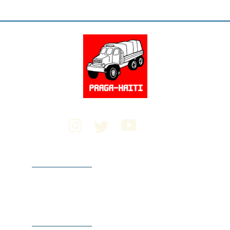
Popis naší činnosti
na Haiti, práce na
misích a v České
republice.
CO DĚLÁME
Naše motivace a
zdůvodnění
náročné pomoci
na druhém konci
světa.