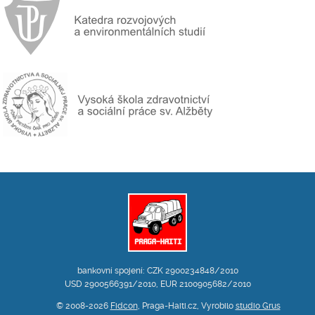
bankovní spojení: CZK 2900234848/2010
USD 2900566391/2010, EUR 2100905682/2010
© 2008-2026
Fidcon
, Praga-Haiti.cz, Vyrobilo
studio Grus