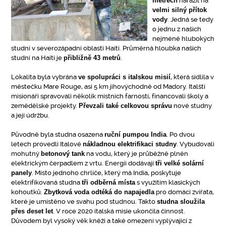
metrech
narazil na
velmi silný přítok
vody
. Jedná se tedy
o jednu z našich
nejméně hlubokých
studní v severozápadní oblasti Haiti. Průměrná hloubka našich
studní na Haiti je
přibližně 43 metrů
.
Lokalita byla vybrána
ve spolupráci s italskou misií
, která sídlila v
městečku Mare Rouge, asi 5 km jihovýchodně od Madory. Italští
misionáři spravovali několik místních farností, financovali školy a
zemědělské projekty.
Převzali také celkovou správu
nové studny
a její údržbu.
Původně byla studna osazena
ruční pumpou India
. Po dvou
letech provedli Italové
nákladnou elektrifikaci studny
. Vybudovali
mohutný
betonový tank
na vodu, který je průběžně plněn
elektrickým čerpadlem z vrtu. Energii dodávají
tři velké solární
panely
. Místo jednoho chrliče, který má India, poskytuje
elektrifikovaná studna
tři odběrná místa
s využitím klasických
kohoutků.
Zbytková voda odtéká do napajedla
pro domácí zvířata,
které je umístěno ve svahu pod studnou. Takto
studna sloužila
přes deset let
. V roce 2020 italská misie ukončila činnost.
Důvodem byl vysoký věk kněží a také omezení vyplývající z