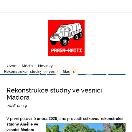
Úvod
/
Média
/
Novinky
/
Rekonstrukce studny ve vesnici Madora
Rekonstrukce studny ve vesnici
Madora
2026-02-19
V první polovině
února 2026
jsme provedli
celkovou
rekonstrukci
studny Amélie ve
vesnici Madora
.