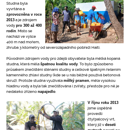
Studna byla
vyvrtána a
zprovozněna v roce
2013
a je zdrojem
vody
pro 300 až 400
rodin
. Místo se
nachází ve výšce
400 m nad mořem,
zhruba 3 kilometry od severozápadního pobřeží Haiti.
Původním zdrojem vody pro zdejší obyvatele byla mělká kopaná
studna, která měla
špatnou kvalitu vody
. To bylo způsobeno
průsakem znečištění stěnami studny a celkově špatným řešením
kamenného zhlaví studny (kde se u nás běžně používá betonová
skruž). Protože studna využívala
mělký pramen
, měla vysokou
hladinu vody a byla tak znečišťována i zvířaty, přestože pro ně je
nedaleko zřízeno
napajedlo
.
V říjnu roku 2013
jsme úspěšně
provedli
čtyřpalcový vrt,
který již v
deseti