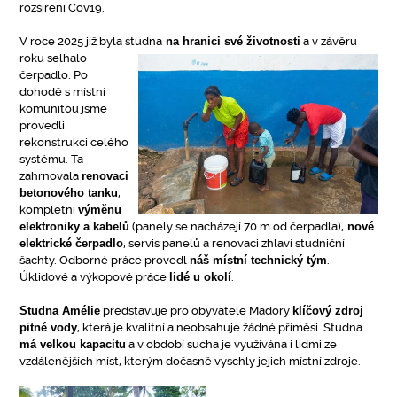
rozšíření Cov19.
V roce 2025 již byla studna
na hranici své
životnosti
a v závěru
roku selhalo
čerpadlo. Po
dohodě s místní
komunitou jsme
provedli
rekonstrukci celého
systému. Ta
zahrnovala
renovaci
betonového tanku
,
kompletní
výměnu
elektroniky a kabelů
(panely se nacházejí 70 m od čerpadla),
nové
elektrické čerpadlo
, servis panelů a renovaci zhlaví studniční
šachty. Odborné práce provedl
náš místní technický tým
.
Úklidové a výkopové práce
lidé u okolí
.
Studna Amélie
představuje pro obyvatele Madory
klíčový zdroj
pitné vody
, která je kvalitní a neobsahuje žádné příměsi. Studna
má velkou kapacitu
a v období sucha je využívána i lidmi ze
vzdálenějších míst, kterým dočasně vyschly jejich místní zdroje.