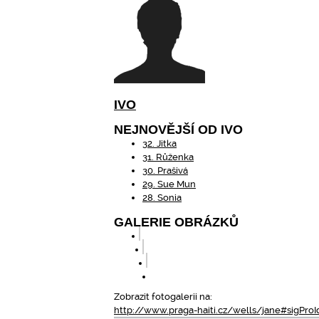
IVO
NEJNOVĚJŠÍ OD IVO
32. Jitka
31. Růženka
30. Prašivá
29. Sue Mun
28. Sonia
GALERIE OBRÁZKŮ
Zobrazit fotogalerii na:
http://www.praga-haiti.cz/wells/jane#sigPro