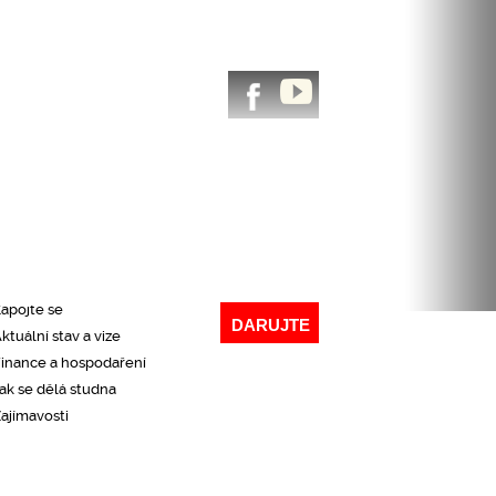
CHLÝ PŘEHLED NAŠÍ ČINNOSTI
Co děláme
roč to děláme
Kde působíme
aše výsledky
apojte se
DARUJTE
ktuální stav a vize
inance a hospodaření
ak se dělá studna
ajímavosti