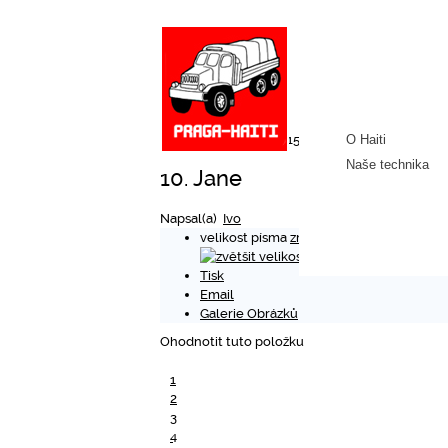
středa, 11 listopad 2015 10:28
O Haiti
Naše technika
10. Jane
Napsal(a)
Ivo
velikost písma
zmenšit velikost písma
Tisk
Email
Galerie Obrázků
Ohodnotit tuto položku
1
2
3
4