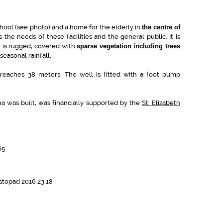
chool (see photo) and a home for the elderly in
the centre of
 the needs of these facilities and the general public. It is
e is rugged, covered with
sparse vegetation including trees
seasonal rainfall.
reaches 38 meters. The well is fitted with a foot pump
na was built, was financially supported by the
St. Elizabeth
65
stopad 2016 23:18