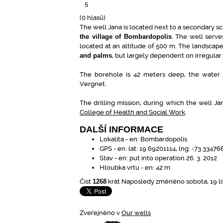
5
(0 hlasů)
The well Jana is located next to a secondary s
the village of Bombardopolis
. The well serves
located at an altitude of 500 m. The landscap
and palms
, but largely dependent on irregular 
The borehole is 42 meters deep, the water 
Vergnet.
The drilling mission, during which the well Ja
College of Health and Social Work
.
DALŠÍ INFORMACE
Lokalita - en:
Bombardopolis
GPS - en:
lat: 19.69201114, lng: -73.33476
Stav - en:
put into operation 26. 3. 2012
Hloubka vrtu - en:
42 m
Číst
1268
krát
Naposledy změněno sobota, 19 li
Zveřejněno v
Our wells