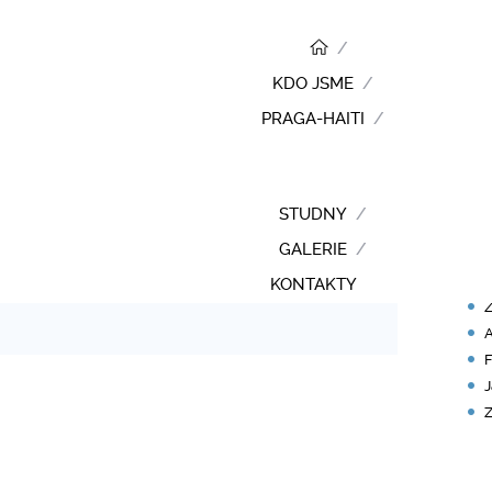
KDO JSME
PRAGA-HAITI
RY
STUDNY
P
GALERIE
zvětšit velikost písma
N
KONTAKTY
Z
A
F
J
Z