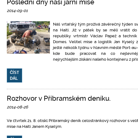
Poslední dny naší jarní mise
2014-09-01
Náš vrtařský tým prožívá závěrečný týden s
na Haiti. Již v pátek by se měli vrátit d
republiky vrtmistr Václav Papež a techni
Domes. Velitel mise a logistik Jan Kyselý 
ještě několik týdnu v hlavním městě Port-au-
kde bude pracovat na co nejlevně
nejrychlejším získání našeho kontejneru z pří
ČÍST
DÁL
Rozhovor v Příbramském deníku.
2014-08-26
Ve čtvrtek 21. 8. otiskl Příbramský deník celostránkový rozhovor s vel
mise na Haiti Janem Kyselým.