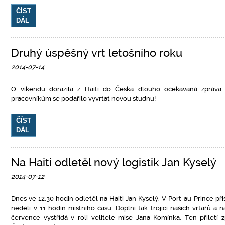
ČÍST
DÁL
Druhý úspěšný vrt letošního roku
2014-07-14
O víkendu dorazila z Haiti do Česka dlouho očekávaná zpráva.
pracovníkům se podařilo vyvrtat novou studnu!
ČÍST
DÁL
Na Haiti odletěl nový logistik Jan Kyselý
2014-07-12
Dnes ve 12.30 hodin odletěl na Haiti Jan Kyselý. V Port-au-Prince při
neděli v 11 hodin místního času. Doplní tak trojici našich vrtařů a n
července vystřídá v roli velitele mise Jana Komínka. Ten přiletí 