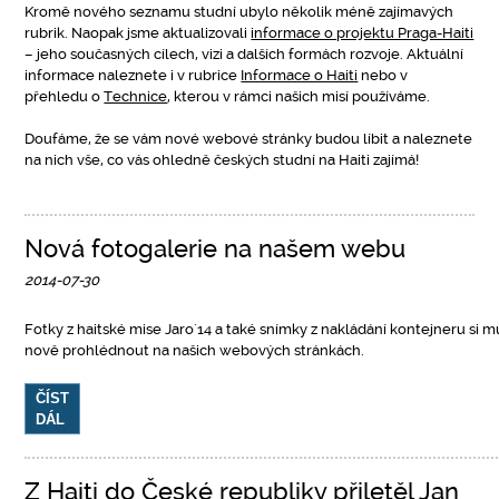
Kromě nového seznamu studní ubylo několik méně zajímavých
rubrik. Naopak jsme aktualizovali
informace o projektu Praga-Haiti
– jeho současných cílech, vizi a dalších formách rozvoje. Aktuální
informace naleznete i v rubrice
Informace o Haiti
nebo v
přehledu o
Technice
, kterou v rámci našich misí používáme.
Doufáme, že se vám nové webové stránky budou líbit a naleznete
na nich vše, co vás ohledně českých studní na Haiti zajímá!
Nová fotogalerie na našem webu
2014-07-30
Fotky z haitské mise Jaro´14 a také snímky z nakládání kontejneru si 
nově prohlédnout na našich webových stránkách.
ČÍST
DÁL
Z Haiti do České republiky přiletěl Jan