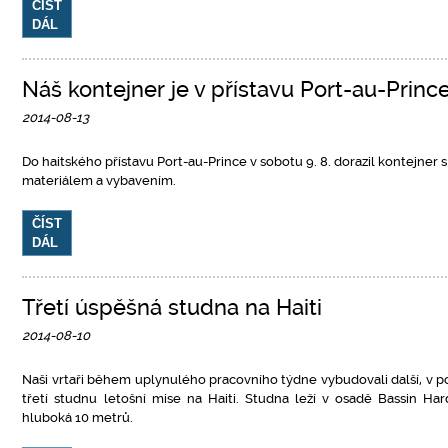
ČÍST
DÁL
Náš kontejner je v přístavu Port-au-Princ
2014-08-13
Do haitského přístavu Port-au-Prince v sobotu 9. 8. dorazil kontejner s
materiálem a vybavením.
ČÍST
DÁL
Třetí úspěšná studna na Haiti
2014-08-10
Naši vrtaři během uplynulého pracovního týdne vybudovali další, v poř
třetí studnu letošní mise na Haiti. Studna leží v osadě Bassin Har
hluboká 10 metrů.