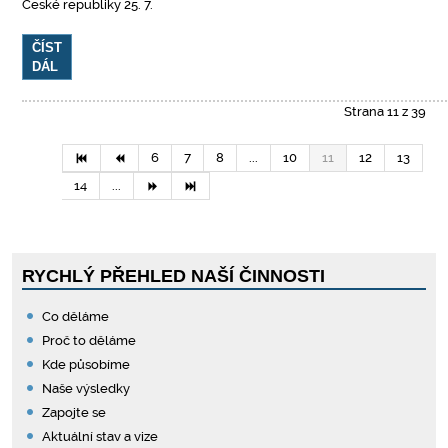
České republiky 25. 7.
ČÍST
DÁL
Strana 11 z 39
6
7
8
...
10
11
12
13
14
...
RYCHLÝ PŘEHLED NAŠÍ ČINNOSTI
Co děláme
Proč to děláme
Kde působíme
Naše výsledky
Zapojte se
Aktuální stav a vize