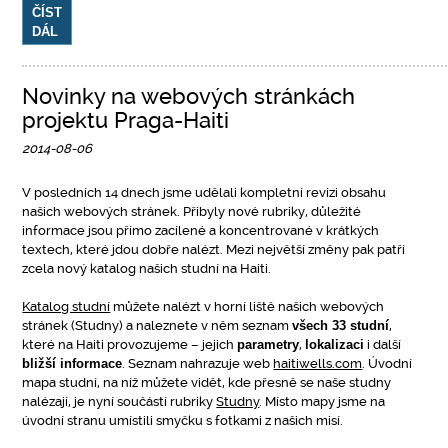
ČÍST
DÁL
Novinky na webových stránkách
projektu Praga-Haiti
2014-08-06
V posledních 14 dnech jsme udělali kompletní revizi obsahu
našich webových stránek. Přibyly nové rubriky, důležité
informace jsou přímo zacílené a koncentrované v krátkých
textech, které jdou dobře nalézt. Mezi největší změny pak patří
zcela nový katalog našich studní na Haiti.
Katalog studní
můžete nalézt v horní liště našich webových
stránek (Studny) a naleznete v něm seznam
všech 33 studní
,
které na Haiti provozujeme – jejich
parametry
,
lokalizaci
i další
bližší informace
. Seznam nahrazuje web
haitiwells.com
. Úvodní
mapa studní, na níž můžete vidět, kde přesně se naše studny
nalézají, je nyní součástí rubriky
Studny
. Místo mapy jsme na
úvodní stranu umístili smyčku s fotkami z našich misí.