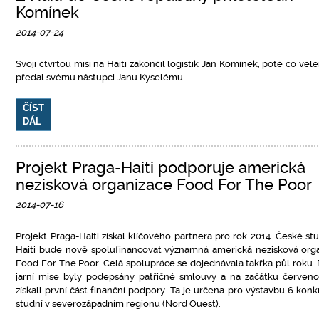
Komínek
2014-07-24
Svoji čtvrtou misi na Haiti zakončil logistik Jan Komínek, poté co vel
předal svému nástupci Janu Kyselému.
ČÍST
DÁL
Projekt Praga-Haiti podporuje americká
nezisková organizace Food For The Poor
2014-07-16
Projekt Praga-Haiti získal klíčového partnera pro rok 2014. České st
Haiti bude nově spolufinancovat významná americká nezisková org
Food For The Poor. Celá spolupráce se dojednávala takřka půl roku
jarní mise byly podepsány patřičné smlouvy a na začátku červen
získali první část finanční podpory. Ta je určena pro výstavbu 6 konk
studní v severozápadním regionu (Nord Ouest).