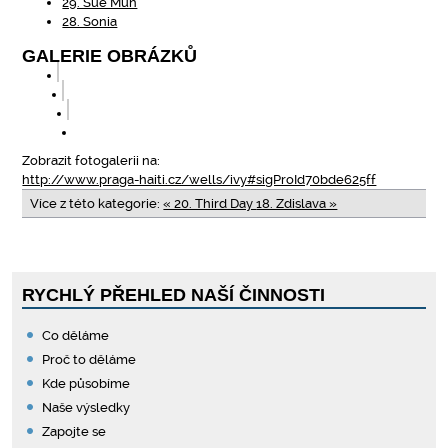
29. Sue Mun
28. Sonia
GALERIE OBRÁZKŮ
Zobrazit fotogalerii na:
http://www.praga-haiti.cz/wells/ivy#sigProId70bde625ff
Více z této kategorie:
« 20. Third Day
18. Zdislava »
RYCHLÝ PŘEHLED NAŠÍ ČINNOSTI
Co děláme
Proč to děláme
Kde působíme
Naše výsledky
Zapojte se