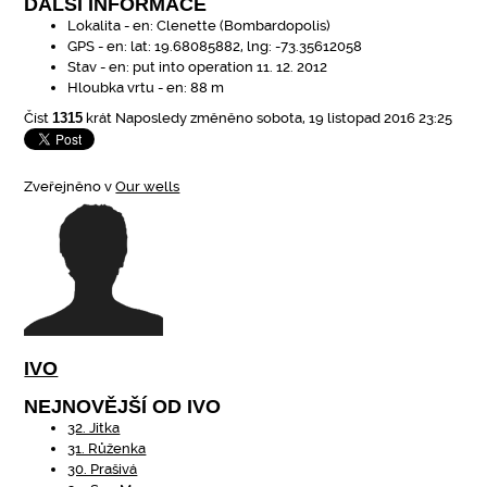
DALŠÍ INFORMACE
Lokalita - en:
Clenette (Bombardopolis)
GPS - en:
lat: 19.68085882, lng: -73.35612058
Stav - en:
put into operation 11. 12. 2012
Hloubka vrtu - en:
88 m
Číst
1315
krát
Naposledy změněno sobota, 19 listopad 2016 23:25
Zveřejněno v
Our wells
IVO
NEJNOVĚJŠÍ OD IVO
32. Jitka
31. Růženka
30. Prašivá