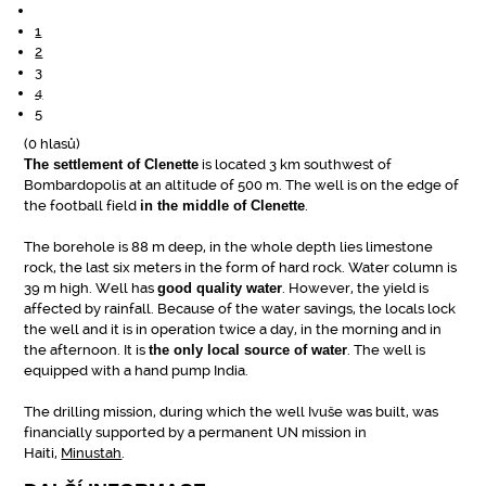
1
2
3
4
5
(0 hlasů)
The settlement of Clenette
is located 3 km southwest of
Bombardopolis at an altitude of 500 m. The well is on the edge of
the football field
in the middle of Clenette
.
The borehole is 88 m deep, in the whole depth lies limestone
rock, the last six meters in the form of hard rock. Water column is
39 m high. Well has
good quality water
. However, the yield is
affected by rainfall. Because of the water savings, the locals lock
the well and it is in operation twice a day, in the morning and in
the afternoon. It is
the only local source of water
. The well is
equipped with a hand pump India.
The drilling mission, during which the well Ivuše was built, was
financially supported by a permanent UN mission in
Haiti,
Minustah
.