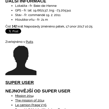
DALŠÍ INFORMACE
Lokalita - fr:
Baie-de-Henne
GPS - fr:
lat: 19.662137, lng: -73.205341
Stav - fr:
commandé 19. 2. 2011
Hloubka vrtu - fr:
21 m
Číst
142
krát
Naposledy změněno pátek, 17 únor 2017 10:25
Zveřejněno v
Puits
SUPER USER
NEJNOVĚJŠÍ OD SUPER USER
Mission 2014
The mission of 2014
Le camion Praga V3S