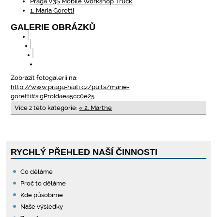
Praga V3S Mobile Workshop Truck
1. Maria Goretti
GALERIE OBRÁZKŮ
Zobrazit fotogalerii na:
http://www.praga-haiti.cz/puits/marie-
goretti#sigProIdaea5cc0e25
Více z této kategorie:
« 2. Marthe
RYCHLÝ PŘEHLED NAŠÍ ČINNOSTI
Co děláme
Proč to děláme
Kde působíme
Naše výsledky