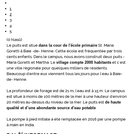
1
2
3
4
5
(0 hlasů)
Le puits est situé
dans la cour de l'école primaire
St. Maria
Goretti à Baie -de- Henne. Cette école est fréquentée par trois
cents enfants. Dans le campus, nous avons construit deux puits -
Maria Goretti et Martha. Le
village compte 2000 habitants
et c´est
une ville régionale pour quelques milliers de résidents.
Beaucoup d'entre eux viennent tous les jours pour l'eau à Baie-
de- Henne.
La profondeur de forage est de 21 m, l'eau est à 15 m. Le campus
est situé à moins de 100 mètres de la mer à une hauteur d'environ
20 mètres au-dessus du niveau de la mer. Le puits est
de haute
qualité et d´une abondante source d'eau potable
.
La pompe à pied initiale a été remplacée en 2016 par une pompe
à main en India.