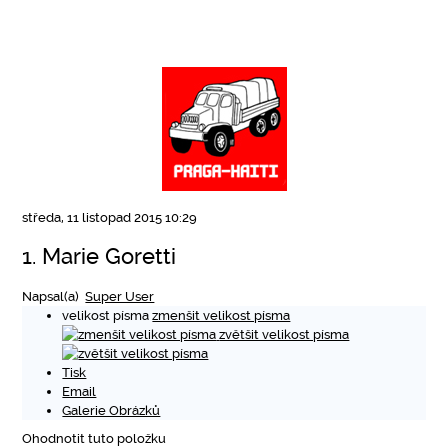
středa, 11 listopad 2015 10:29
1. Marie Goretti
Napsal(a)
Super User
velikost písma
zmenšit velikost písma
zvětšit velikost písma
Tisk
Email
Galerie Obrázků
Ohodnotit tuto položku