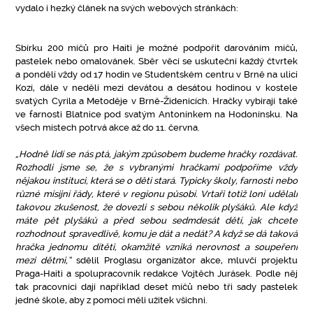
vydalo i hezký článek na svých webových stránkách:
Sbírku 200 míčů pro Haiti je možné podpořit darováním míčů,
pastelek nebo omalovánek. Sběr věcí se uskuteční každý čtvrtek
a pondělí vždy od 17 hodin ve Studentském centru v Brně na ulici
Kozí, dále v neděli mezi devátou a desátou hodinou v kostele
svatých Cyrila a Metoděje v Brně-Židenicích. Hračky vybírají také
ve farnosti Blatnice pod svatým Antonínkem na Hodonínsku. Na
všech místech potrvá akce až do 11. června.
„Hodně lidí se nás ptá, jakým způsobem budeme hračky rozdávat.
Rozhodli jsme se, že s vybranými hračkami podpoříme vždy
nějakou instituci, která se o děti stará. Typicky školy, farnosti nebo
různé misijní řády, které v regionu působí. Vrtaři totiž loni udělali
takovou zkušenost, že dovezli s sebou několik plyšáků. Ale když
máte pět plyšáků a před sebou sedmdesát dětí, jak chcete
rozhodnout spravedlivě, komu je dát a nedát? A když se dá taková
hračka jednomu dítěti, okamžitě vzniká nerovnost a soupeření
mezi dětmi,“
sdělil Proglasu organizátor akce, mluvčí projektu
Praga-Haiti a spolupracovník redakce Vojtěch Jurásek. Podle něj
tak pracovníci dají například deset míčů nebo tři sady pastelek
jedné škole, aby z pomoci měli užitek všichni.