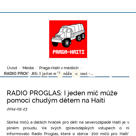
Úvod
/
Média
/
Praga-Haiti v médiích
/
RADIO PROGLAS: I jeden míč může pomoci c...
RADIO PROGLAS: I jeden míč může
pomoci chudým dětem na Haiti
2014-05-23
Sbírka míčů a dalších hraček pro děti na severozápadě Haiti je v
plném proudu. Ve svých zpravodajských vstupech o ní
informovalo Radio Proglas, které o sbírce "200 míčů pro Haiti"