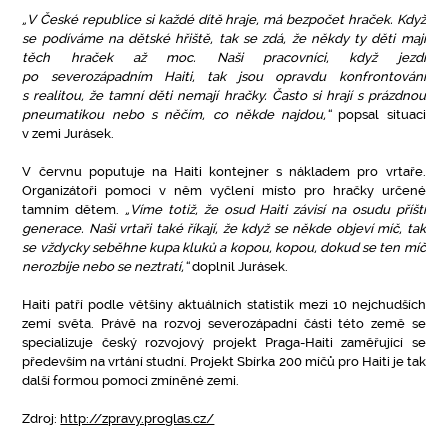
„V České republice si každé dítě hraje, má bezpočet hraček. Když
se podíváme na dětské hřiště, tak se zdá, že někdy ty děti mají
těch hraček až moc. Naši pracovníci, když jezdí
po severozápadním Haiti, tak jsou opravdu konfrontováni
s realitou, že tamní děti nemají hračky. Často si hrají s prázdnou
pneumatikou nebo s něčím, co někde najdou,“
popsal situaci
v zemi Jurásek.
V červnu poputuje na Haiti kontejner s nákladem pro vrtaře.
Organizátoři pomoci v něm vyčlení místo pro hračky určené
tamním dětem.
„Víme totiž, že osud Haiti závisí na osudu příští
generace. Naši vrtaři také říkají, že když se někde objeví míč, tak
se vždycky seběhne kupa kluků a kopou, kopou, dokud se ten míč
nerozbije nebo se neztratí,“
doplnil Jurásek.
Haiti patří podle většiny aktuálních statistik mezi 10 nejchudších
zemí světa. Právě na rozvoj severozápadní části této země se
specializuje český rozvojový projekt Praga-Haiti zaměřující se
především na vrtání studní. Projekt Sbírka 200 míčů pro Haiti je tak
další formou pomoci zmíněné zemi.
Zdroj:
http://zpravy.proglas.cz/