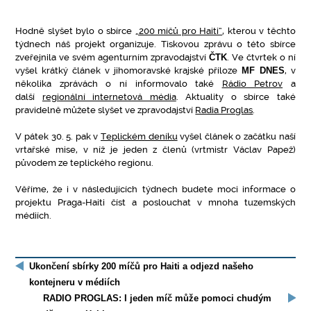
Hodně slyšet bylo o sbírce
„200 míčů pro Haiti“
, kterou v těchto
týdnech náš projekt organizuje. Tiskovou zprávu o této sbírce
zveřejnila ve svém agenturním zpravodajství
ČTK
. Ve čtvrtek o ní
vyšel krátký článek v jihomoravské krajské příloze
MF DNES
, v
několika zprávách o ní informovalo také
Rádio Petrov
a
další
regionální internetová média
. Aktuality o sbírce také
pravidelně můžete slyšet ve zpravodajství
Radia Proglas
.
V pátek 30. 5. pak v
Teplickém deníku
vyšel článek o začátku naší
vrtařské mise, v níž je jeden z členů (vrtmistr Václav Papež)
původem ze teplického regionu.
Věříme, že i v následujících týdnech budete moci informace o
projektu Praga-Haiti číst a poslouchat v mnoha tuzemských
médiích.
Ukončení sbírky 200 míčů pro Haiti a odjezd našeho
kontejneru v médiích
RADIO PROGLAS: I jeden míč může pomoci chudým