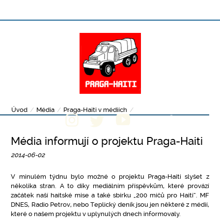
Úvod
/
Média
/
Praga-Haiti v médiích
/
Média informují o projektu Praga-Haiti
2014-06-02
V minulém týdnu bylo možné o projektu Praga-Haiti slyšet z
několika stran. A to díky mediálním příspěvkům, které provází
začátek naší haitské mise a také sbírku „200 míčů pro Haiti“. MF
DNES, Radio Petrov, nebo Teplický deník jsou jen některé z médií,
které o našem projektu v uplynulých dnech informovaly.