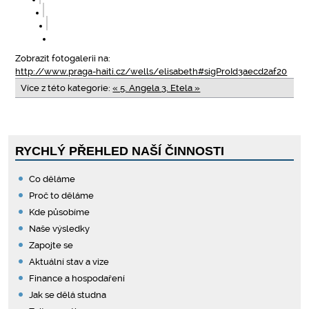
Zobrazit fotogalerii na:
http://www.praga-haiti.cz/wells/elisabeth#sigProId3aecd2af20
Více z této kategorie:
« 5. Angela
3. Etela »
RYCHLÝ PŘEHLED NAŠÍ ČINNOSTI
Co děláme
Proč to děláme
Kde působíme
Naše výsledky
Zapojte se
Aktuální stav a vize
Finance a hospodaření
Jak se dělá studna