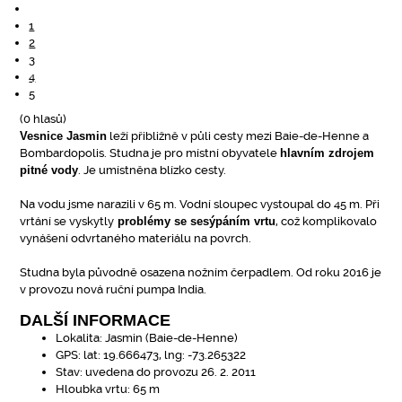
1
2
3
4
5
(0 hlasů)
Vesnice Jasmin
leží přibližně v půli cesty mezi Baie-de-Henne a
Bombardopolis. Studna je pro místní obyvatele
hlavním zdrojem
pitné vody
. Je umístněna blízko cesty.
Na vodu jsme narazili v 65 m. Vodní sloupec vystoupal do 45 m. Při
vrtání se vyskytly
problémy se sesýpáním vrtu
, což komplikovalo
vynášení odvrtaného materiálu na povrch.
Studna byla původně osazena nožním čerpadlem. Od roku 2016 je
v provozu nová ruční pumpa India.
DALŠÍ INFORMACE
Lokalita:
Jasmin (Baie-de-Henne)
GPS:
lat: 19.666473, lng: -73.265322
Stav:
uvedena do provozu 26. 2. 2011
Hloubka vrtu:
65 m