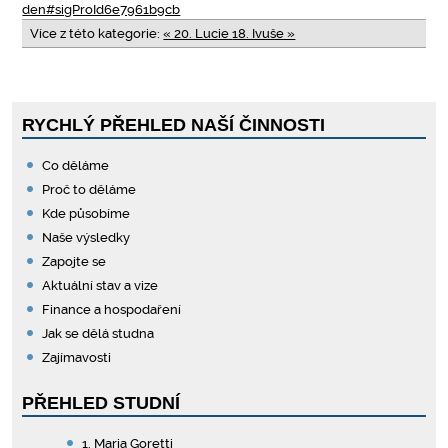
den#sigProId6e7961b9cb
Více z této kategorie:
« 20. Lucie
18. Ivuše »
RYCHLÝ PŘEHLED NAŠÍ ČINNOSTI
Co děláme
Proč to děláme
Kde působíme
Naše výsledky
Zapojte se
Aktuální stav a vize
Finance a hospodaření
Jak se dělá studna
Zajímavosti
PŘEHLED STUDNÍ
1. Maria Goretti