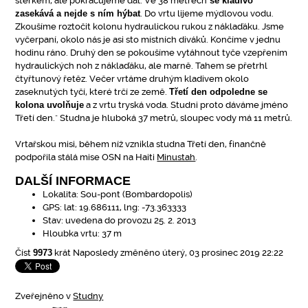
štěrkem, ale pokračujeme dál. Ve 38 metrech
se kladivo
zasekává a nejde s ním hýbat
. Do vrtu lijeme mýdlovou vodu.
Zkoušíme roztočit kolonu hydraulickou rukou z náklaďáku. Jsme
vyčerpaní, okolo nás je asi sto místních diváků. Končíme v jednu
hodinu ráno. Druhý den se pokoušíme vytáhnout tyče vzepřením
hydraulických noh z náklaďáku, ale marně. Tahem se přetrhl
čtyřtunový řetěz. Večer vrtáme druhým kladivem okolo
zaseknutých tyčí, které trčí ze země.
Třetí den odpoledne se
kolona uvolňuje
a z vrtu tryská voda. Studni proto dáváme jméno
Třetí den." Studna je hluboká 37 metrů, sloupec vody má 11 metrů.
Vrtařskou misi, během níž vznikla studna Třetí den, finančně
podpořila stálá mise OSN na Haiti
Minustah
.
DALŠÍ INFORMACE
Lokalita:
Sou-pont (Bombardopolis)
GPS:
lat: 19.686111, lng: -73.363333
Stav:
uvedena do provozu 25. 2. 2013
Hloubka vrtu:
37 m
Číst
9973
krát
Naposledy změněno úterý, 03 prosinec 2019 22:22
Zveřejněno v
Studny