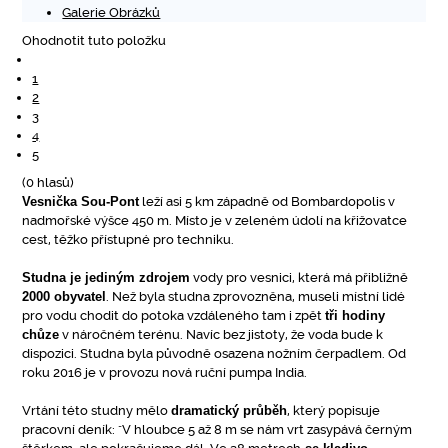
Galerie Obrázků
Ohodnotit tuto položku
1
2
3
4
5
(0 hlasů)
Vesnička Sou-Pont
leží asi 5 km západně od Bombardopolis v
nadmořské výšce 450 m. Místo je v zeleném údolí na křižovatce
cest, těžko přístupné pro techniku.
Studna je jediným zdrojem
vody pro vesnici, která má přibližně
2000 obyvatel
. Než byla studna zprovozněna, museli místní lidé
pro vodu chodit do potoka vzdáleného tam i zpět
tři hodiny
chůze
v náročném terénu. Navíc bez jistoty, že voda bude k
dispozici. Studna byla původně osazena nožním čerpadlem. Od
roku 2016 je v provozu nová ruční pumpa India.
Vrtání této studny mělo
dramatický průběh
, který popisuje
pracovní deník: "V hloubce 5 až 8 m se nám vrt zasypává černým