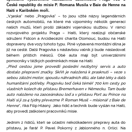
České republiky do misie P. Romana Musila v Baie de Henne na
Haiti v Karibském moři.
„V3eska“ nebo „Pragovka“ – to jsou vžité názvy legendárních
českých automobilů, na které má vzpomínky několik generací
našich mužů, kteří prošli základní vojenskou službou. V rámci
rozvojového projektu Praga – Haiti, který realizují občanské
sdružení Fidcon a Arcidiecézní charita Olomouc, budou na Haiti
dopraveny dva vozy tohoto typu. Plně vybavená montážní dílna je
již na cestě. Další Pragovka s nástavbou valník ji bude následovat
během příštích měsíců. Obě auta mají být univerzálními
pomocníky v těžkých podmínkách misie na Haiti.
„Před cestou jsme provedli poslední nezbytný servis a auto
dostalo přepravní značky. Skříň je naložená k prasknutí – veze s
sebou záložní motor, spoustu náhradních dílů, ale také léky a další
humanitární potřeby. Pragovku teď čeká téměř 700 km cesty po
vlastních kolech do přístavu Bremerhaven v Německu. Tam bude
auto naloženo na zaoceánskou loď a v přístavu Port au Prince na
Haiti si ji za 4 týdny převezme P. Roman Musil – misionář z Baie de
Henne
“, říká Filip Hlásný. Jako řidič a technik bude vyslán na Haiti,
aby provedl zaškolení pracovníků misie.
Jedním z řidičů, kteří se účastní několikadenní přepravy auta do
přístavu, je farář P. Pavel Pokorný z Jablonného n. Orlicí. Na