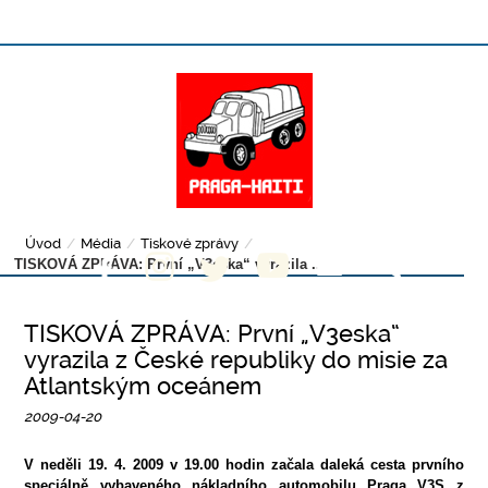
Úvod
/
Média
/
Tiskové zprávy
/
TISKOVÁ ZPRÁVA: První „V3eska“ vyrazila ...
TISKOVÁ ZPRÁVA: První „V3eska“
vyrazila z České republiky do misie za
Atlantským oceánem
2009-04-20
V neděli 19. 4. 2009 v 19.00 hodin začala daleká cesta prvního
speciálně vybaveného nákladního automobilu Praga V3S z