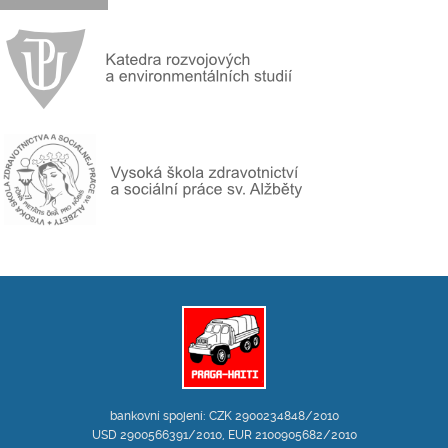
bankovní spojení: CZK 2900234848/2010
USD 2900566391/2010, EUR 2100905682/2010