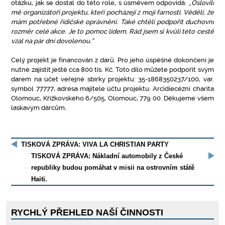
otázku, jak se dostal do této role, s úsměvem odpovídá: „
Oslovili
mě organizátoři projektu, kteří pocházejí z mojí farnosti. Věděli, že
mám potřebné řidičské oprávnění. Také chtěli podpořit duchovní
rozměr celé akce. Je to pomoc lidem. Rád jsem si kvůli této cestě
vzal na pár dní dovolenou.“
Celý projekt je financován z darů. Pro jeho úspěšné dokončení je
nutné zajistit ještě cca 800 tis. Kč. Toto dílo můžete podpořit svým
darem na účet veřejné sbírky projektu: 35-1868350237/100, var.
symbol 77777, adresa majitele účtu projektu: Arcidiecézní charita
Olomouc, Křížkovského 6/505, Olomouc, 779 00. Děkujeme všem
laskavým dárcům.
TISKOVÁ ZPRÁVA: VIVA LA CHRISTIAN PARTY
TISKOVÁ ZPRÁVA: Nákladní automobily z České
republiky budou pomáhat v misii na ostrovním státě
Haiti.
RYCHLÝ PŘEHLED NAŠÍ ČINNOSTI