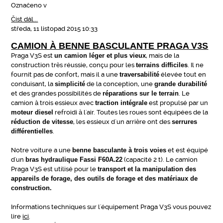
Označeno v
Číst dál...
středa, 11 listopad 2015 10:33
CAMION À BENNE BASCULANTE PRAGA V3S
Praga V3S est
un camion léger et plus vieux
, mais de la
construction très réussie, conçu pour les
terrains difficiles
. Il ne
fournit pas de confort, mais il a une
traversabilité
élevée tout en
conduisant, la
simplicité
de la conception, une
grande durabilité
et des grandes possibilités de
réparations sur le terrain
. Le
camion à trois essieux avec
traction intégrale
est propulsé par un
moteur diesel
refroidi à l'air. Toutes les roues sont équipées de la
réduction de vitesse
, les essieux d´un arrière ont des
serrures
différentielles
.
Notre voiture a une
benne basculante à trois voies
et est équipé
d'un
bras hydraulique Fassi F60A.22
(capacité 2 t). Le camion
Praga V3S est utilisé pour le
transport et la manipulation des
appareils de forage, des outils de forage et des matériaux de
construction.
Informations techniques sur l'équipement Praga V3S vous pouvez
lire
ici
.