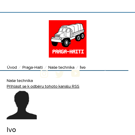
Úvod
/
Praga-Haiti
/
Naše technika
/
Ivo
Naše technika
Přihlásit se k odběru tohoto kanálu RSS
Ivo