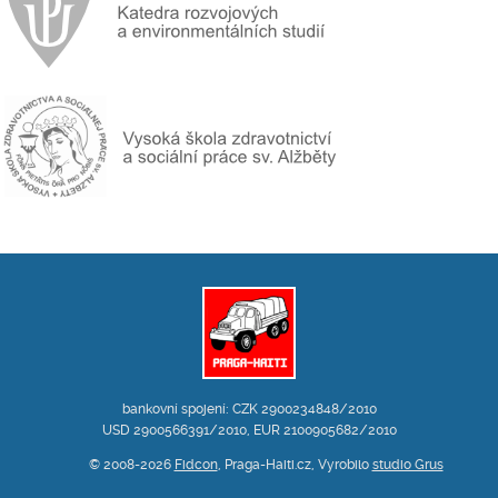
bankovní spojení: CZK 2900234848/2010
USD 2900566391/2010, EUR 2100905682/2010
© 2008-2026
Fidcon
, Praga-Haiti.cz, Vyrobilo
studio Grus