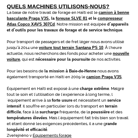
QUELS MACHINES UTILISONS-NOUS?
La base de notre travail de forage en Haïti est le
camion à benne
basculante Praga V3S
, la
foreuse SLVE 81
et le
compresseur
Atlas Copco XAVS 307Cd
. Notre mission est équipée
d´appareils
et d´outils pour les travaux de forage et de service technique
.
Pour transport de passagers et de fret léger nous avons utilisé
jusqu’à 2014 une
voiture tout terrain Santana PS 10
. À l'heure
actuelle, nous recherchons des fonds pour acheter une
nouvelle
voiture
, qui est
nécessaire pour la poursuite
de nos activités.
Pour les besoins de
la mission à Baie-de-Henne
nous avons
également transporté en Haïti en 2009 le
camion
Praga V3S
.
Équipement en Haïti est exposé à une
charge extrême
. Malgré
tout le soin et l'utilisation de l'expérience à long terme, l
´équipement arrive à sa
forte usure
et nécessitent un
service
intensif
. Il souffre en particulier lors du transport en
terrain
difficile
, face à la
surcharge
fréquente, de la
poussière
et des
températures élevées
. Mais l´équipement fait très bien son travail
et étant donné les exigences précédentes, il a une g
rande
longévité et efficacité
.
Zveřejněno v
Équipements forage