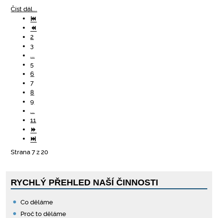
Číst dál...
2
3
...
5
6
7
8
9
...
11
Strana 7 z 20
RYCHLÝ PŘEHLED NAŠÍ ČINNOSTI
Co děláme
Proč to děláme