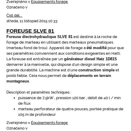
Zveřejněno v
Équipements forage
Označeno v
Číst dál...
středa, 11 listopad 2015 10:33
FOREUSE SLVE 81
Foreuse électrohydraulique SLVE 81
est destiné à la roche de
forage de marteau en utilisant des marteaux pneumatiques
(marteau fond de trou). Appareil de forage a
été modifié
pour que
ses paramètres conviennent aux conditions exigeantes en Haïti.
La foreuse est entraînée par un
générateur diesel Hatz 1D81S
démarrer à la manivelle, qui dispose d'un design simple et une
grande durabilité. La machine est d´une
construction simple
et
poids faible. Cela nous permet de
déplacements en terrain
montagneux
.
Description et paramètres techniques:
puissance de 7,5kW , pression 120 bar , débit de 40 l / min
de flux
marteau perforateur de quatre pouces, portée pratique de
105 m de profondeur
Zveřejněno v
Équipements forage
Označeno v