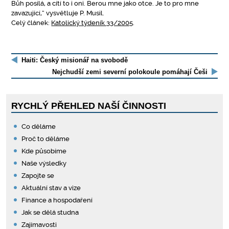
Bůh posílá, a cítí to i oni. Berou mne jako otce. Je to pro mne
zavazující,“ vysvětluje P. Musil.
Celý článek:
Katolický týdeník 33/2005
.
Haiti: Český misionář na svobodě
Nejchudší zemi severní polokoule pomáhají Češi
RYCHLÝ PŘEHLED NAŠÍ ČINNOSTI
Co děláme
Proč to děláme
Kde působíme
Naše výsledky
Zapojte se
Aktuální stav a vize
Finance a hospodaření
Jak se dělá studna
Zajímavosti