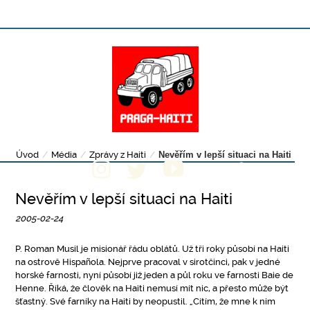
Úvod
/
Média
/
Zprávy z Haiti
/
Nevěřím v lepší situaci na Haiti
Nevěřím v lepší situaci na Haiti
2005-02-24
P. Roman Musil je misionář řádu oblátů. Už tři roky působí na Haiti
na ostrově Hispañola. Nejprve pracoval v sirotčinci, pak v jedné
horské farnosti, nyní působí již jeden a půl roku ve farnosti Baie de
Henne. Říká, že člověk na Haiti nemusí mít nic, a přesto může být
šťastný. Své farníky na Haiti by neopustil. „Cítím, že mne k nim