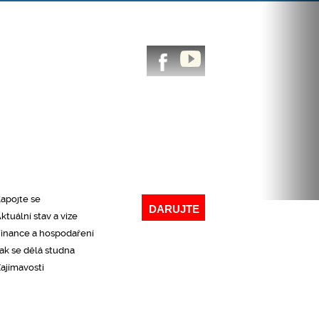
CHLÝ PŘEHLED NAŠÍ ČINNOSTI
Co děláme
roč to děláme
Kde působíme
aše výsledky
apojte se
DARUJTE
ktuální stav a vize
inance a hospodaření
ak se dělá studna
ajímavosti