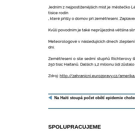
Jedním z nejpostiženějších míst je městečko Léo
tisíce rodin
, které přišly o domov při zemětřesení. Zaplave
Kvůli povodním je také neprůjezdná většina siln
Meteorologové v následujících dnech zlepšení n
dní.
Zemětřesení o síle sedmi stupňů Richterovy šká
250 tisíc Haiťanů. Dalších 1,2 milionu lidí zůsta
Zdroj:
http://zahranicni.eurozpravy.cz/amerika
Na Haiti stoupá počet obětí epidemie choler
SPOLUPRACUJEME