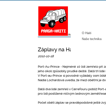
O Haiti
Úvod
/
Média
/
Zprávy z Haiti
/
Záplavy na Ha
Naše technika
Záplavy na Haiti si vyžádaly
2010-10-18
Port-Au-Prince - Nejméně 10 lidí zemřelo při 
jeho okolí způsobily prudké deště. Další tři lid
V Port-au-Prince si povodně vyžádaly osm lids
Nadia Lochardová uvedla, že mezi oběťmi je dv
Další dva lidé zemřeli v Carrefouru poblíž Port
pro lidi postižené ničivým lednovým zemětřes
Počet obětí záplav se pravděpodobně ještě zvýší. 