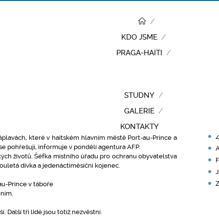
KDO JSME
PRAGA-HAITI
RY
iti si vyžádaly 10 lidských...
STUDNY
 10 lidských životů
P
GALERIE
N
KONTAKTY
Z
záplavách, které v haitském hlavním městě Port-au-Prince a
é se pohřešují, informuje v pondělí agentura AFP.
A
kých životů. Šéfka místního úřadu pro ochranu obyvatelstva
F
ouletá dívka a jedenáctiměsíční kojenec.
J
Z
-au-Prince v táboře
ením.
Další tři lidé jsou totiž nezvěstní.