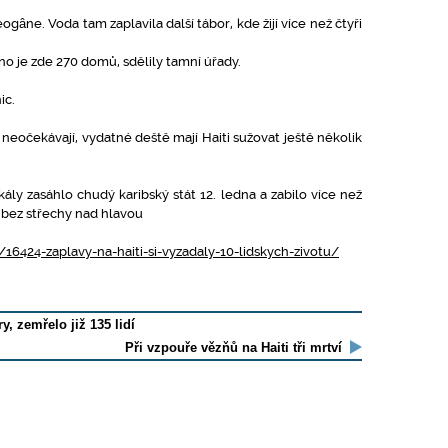
gâne. Voda tam zaplavila další tábor, kde žijí více než čtyři
no je zde 270 domů, sdělily tamní úřady.
ic.
eočekávají, vydatné deště mají Haiti sužovat ještě několik
ly zasáhlo chudý karibský stát 12. ledna a zabilo více než
lo bez střechy nad hlavou
/16424-zaplavy-na-haiti-si-vyzadaly-10-lidskych-zivotu/
y, zemřelo již 135 lidí
Při vzpouře vězňů na Haiti tři mrtví