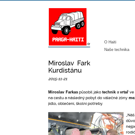
O Haiti
Úvod
/
Média
/
Novinky
/
Miroslav Farkas, 
Naše technika
Miroslav Farkas, účastník
Kurdistánu
2015-11-21
Miroslav Farkas
působil jako
technik
a
vrtař
ve 
na cestu a následný pobyt do válečné zóny
mez
jídlo, oblečení, školní potřeby.
„Náš
důvo
nejp
rodi