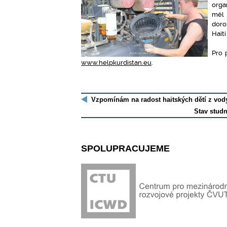
orga
měl 
dor
Haiti
Pro 
www.helpkurdistan.eu
.
Vzpomínám na radost haitských dětí z vody
Stav studn
SPOLUPRACUJEME