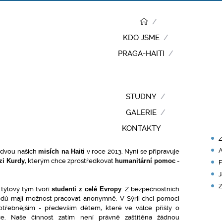
KDO JSME
PRAGA-HAITI
RY
účastník dvou našich mi...
STUDNY
 dvou našich misí, bude pomáhat v
P
GALERIE
N
KONTAKTY
Z
A
dvou našich
misích na Haiti
v roce 2013. Nyní se připravuje
i Kurdy
, kterým chce zprostředkovat
humanitární pomoc
-
F
J
Z
 týlový tým tvoří
studenti z celé Evropy
. Z bezpečnostních
dů mají možnost pracovat anonymně. V Sýrii chci pomoci
otřebnějším - především dětem, které ve válce přišly o
če. Naše činnost zatím není právně zaštítěna žádnou