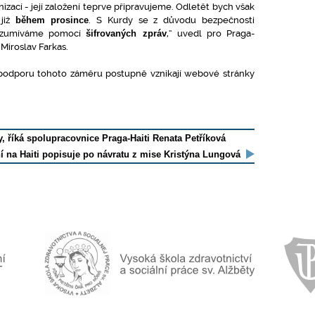
nizací - její založení teprve připravujeme. Odletět bych však
již
během prosince
. S Kurdy se z důvodu bezpečnosti
ozumíváme pomocí
šifrovaných zpráv
,“ uvedl pro Praga-
 Miroslav Farkas.
podporu tohoto záměru postupně vznikají webové stránky
, říká spolupracovnice Praga-Haiti Renata Petříková
í na Haiti popisuje po návratu z mise Kristýna Lungová