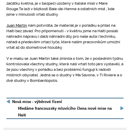
začátku května, je v bezpečí uložený v italské misii v Mare
Rouge.Ta leží v blízkosti Baie-de-Henne a ostatních míst , kde
jsme v minulosti vrtali studny.
Juan Martin
nám potvrdila, že materiál je v pořádku a přišel na
Haiti bez závad. Pro připomenutí - v květnu jsme na Haiti poslali
náhradní nápravu i další náhradní díly pro naše auta i techniku,
nářadí a především vrtací tyče, které našim pracovníkům umožní
vrtat až do stometrové hloubky.
V e-mailu se Juan Martin také zmínila o tom, že v posledním týdnu
kontrolovala všechny studny, které naši vrtaři toto jaro vystavěli, a
že jsou všechny v pořádku a bez problémů fungují k radosti
místních obyvatel. Jedná se o studny v Ma Savone, v Ti Riviere a o
dvě studny v Bombardopolis.
Nová mise - výběrové řízení
Hledáme francouzsky mluvícího člena nové mise na
Haiti