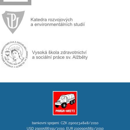
bankovní spojení: CZK 2900234848/2010
USD 2900566391/2010, EUR 2100905682/2010