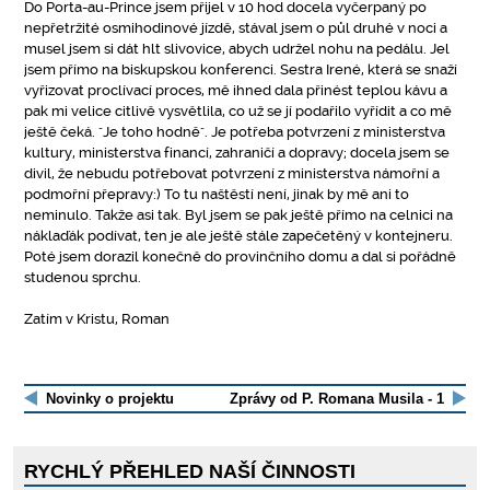
Do Porta-au-Prince jsem přijel v 10 hod docela vyčerpaný po
nepřetržité osmihodinové jízdě, stával jsem o půl druhé v noci a
musel jsem si dát hlt slivovice, abych udržel nohu na pedálu. Jel
jsem přímo na biskupskou konferenci. Sestra Irené, která se snaží
vyřizovat proclívací proces, mě ihned dala přinést teplou kávu a
pak mi velice citlivě vysvětlila, co už se jí podařilo vyřídit a co mě
ještě čeká. "Je toho hodně". Je potřeba potvrzení z ministerstva
kultury, ministerstva financí, zahraničí a dopravy; docela jsem se
divil, že nebudu potřebovat potvrzení z ministerstva námořní a
podmořní přepravy:) To tu naštěstí není, jinak by mě ani to
neminulo. Takže asi tak. Byl jsem se pak ještě přímo na celnici na
náklaďák podívat, ten je ale ještě stále zapečetěný v kontejneru.
Poté jsem dorazil konečně do provinčního domu a dal si pořádně
studenou sprchu.
Zatím v Kristu, Roman
Novinky o projektu
Zprávy od P. Romana Musila - 1
RYCHLÝ PŘEHLED NAŠÍ ČINNOSTI